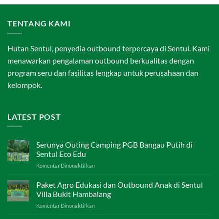
BOGOR
|
Sentul
TENTANG KAMI
Eco
Edu
tourism
Hutan Sentul, penyedia outbound terpercaya di Sentul. Kami
Forest
menawarkan pengalaman outbound berkualitas dengan
program seru dan fasilitas lengkap untuk perusahaan dan
kelompok.
LATEST POST
Serunya Outing Camping PGB Bangau Putih di
Sentul Eco Edu
pada
Komentar Dinonaktifkan
Serunya
Outing
Paket Agro Edukasi dan Outbound Anak di Sentul
Camping
Villa Bukit Hambalang
PGB
pada
Komentar Dinonaktifkan
Bangau
Paket
Putih