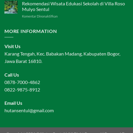
Agro
Rekomendasi Wisata Edukasi Sekolah di Villa Roso
di
Edukasi
Sentul
Mulyo Sentul
dan
Eco
pada
Komentar Dinonaktifkan
Outbound
Edu
Rekomendasi
Anak
Wisata
di
MORE INFORMATION
Edukasi
Sentul
Sekolah
Villa
di
Bukit
Visit Us
Villa
Hambalang
Roso
Karang Tengah, Kec. Babakan Madang, Kabupaten Bogor,
Mulyo
Jawa Barat 16810.
Sentul
Call Us
0878-7000-4862
0822-9875-8912
Email Us
hutansentul@gmail.com