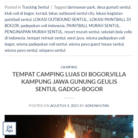
Posted in
Tracking Sentul
|
Tagged
darmawan park
,
desa gumati sentul
,
klub voli di bogor
,
kyriad
,
lokas outbound sentul city
,
lokasi kegiatan
paintball sentul
,
LOKASI OUTBOUND SENTUL.
,
LOKASI PAINTBALL DI
BOGOR
,
padepokan voli indonesia
,
PAINTBALL MURAH SENTUL
,
PENGINAPAN MURAH SENTUL
,
resort murah sentul
,
sekolah bola volly
di indonesia
,
tempat retreat sentul
,
west java
,
wisma padepokan voli
bogor
,
wisma padepokan voli sentul
,
wisma pavo guest house sentul
,
wisma pavo sentul
,
wispavo sentul
CAMPING
TEMPAT CAMPING LUAS DI BOGOR,VILLA
KAMPUNG JAWA GUNUNG GEULIS
SENTUL GADOG-BOGOR
POSTED ON
AGUSTUS 4, 2021
BY
ADMINHUTAN
04
Agu