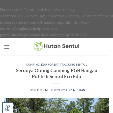
Deprecated
: Creation of dynamic property
Yoast\WP\SEO\Premium\Generated\Cached_Container::$normal
is deprecated in
/home/htnsncom/public_html/wp-
content/plugins/wordpress-seo-
premium/src/generated/container.php
on line
27
Skip
to
content
CAMPING
,
EDU FOREST
,
TRACKING SENTUL
Serunya Outing Camping PGB Bangau
Putih di Sentul Eco Edu
POSTED ON
MEI 2, 2024
BY
ADMINHUTAN
02
Mei