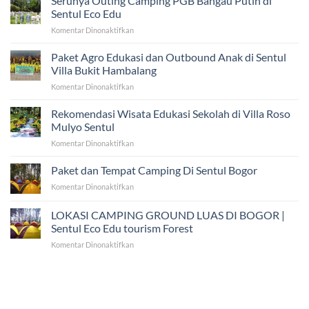
Serunya Outing Camping PGB Bangau Putih di
Sentul Eco Edu
pada
Komentar Dinonaktifkan
Serunya
Outing
Paket Agro Edukasi dan Outbound Anak di Sentul
Camping
Villa Bukit Hambalang
PGB
pada
Komentar Dinonaktifkan
Bangau
Paket
Putih
Agro
Rekomendasi Wisata Edukasi Sekolah di Villa Roso
di
Edukasi
Sentul
Mulyo Sentul
dan
Eco
pada
Komentar Dinonaktifkan
Outbound
Edu
Rekomendasi
Anak
Wisata
Paket dan Tempat Camping Di Sentul Bogor
di
Edukasi
Sentul
pada
Komentar Dinonaktifkan
Sekolah
Villa
Paket
di
Bukit
dan
LOKASI CAMPING GROUND LUAS DI BOGOR |
Villa
Hambalang
Tempat
Roso
Sentul Eco Edu tourism Forest
Camping
Mulyo
pada
Komentar Dinonaktifkan
Di
Sentul
LOKASI
Sentul
CAMPING
Bogor
GROUND
LUAS
DI