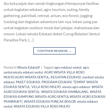
ibu kota,sejuk dan ramah lingkungan.Mempunyai fasilitas
untuk kegiatan edukasi, agro tourism, outing, family
gathering, paintball, retreat, arisan, eco forest, jogging
tracking dan kegiatan adventure lain nya. lokasi yang pas
untuk kegiatan outdoor mulai dari pelajar, mahasiswa dan
umum. Lokasi wisata Edukasi dekat Curug Bidadari Sentul
Paradise Park, […]
CONTINUE READING
→
Posted in
Wisata Edukatif
|
Tagged
agro edukasi sentul
,
agro
sentul.wisata edukasi sentul
,
AGRO WISATA VILLA ROSO
MULYO.AGRO WISATA SENTUL
,
KEGIATAN EDUKASI
,
manfaat wisata
edukasi
,
PAKET EDUKASI
,
PROGRAM EDUKASI
,
TEMPAT WISATA
EDUKASI SENTUL
,
VILLA ROSO MULYO
,
wisata agro edukasi
,
WISATA
AGRO EDUKASI SENTUL
,
WISATA EDUKASI HAMBALANG
,
WISATA
EDUKASI KAMPUNG WISATA AGRO SENTUL.WISATA AGRO EDUKASI
PASIRMUKTI
,
WISATA EDUKASI PUNCAK BOGOR
,
wisata edukasi
sentul
,
WISATA EDUKASI VILLA ROSO MULYO