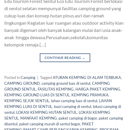
Edu tourism Forest Sentul Eco Edu Tourism Forest berlokasi
di sentul selatan mempunyai fasilitas camping ground yang
cukup luas dan konsep hutan pinus.asri dan ramah
lingkungan Kegiatan luar ruangan atau outdoor activity kian
banyak digemari oleh banyak kalangan mulai dari usia anak-
anak hingga dewasa.Perusahaan,sekolah,komunitas
kelompok remaja […]
CONTINUE READING
→
Posted in
Camping
|
Tagged
ATURAN KEMPING DI ALAM TERBUKA
,
CAMPING GROUND
,
camping ground luas di sentul
,
CAMPING
GROUND SENTUL
,
FASILITAS KEMPING
,
HARGA PAKET KEMPING
,
KEMPING GROUND LUAS DI SENTUL
,
KEMPING PRAMUKA
,
KEMPING SEJUK SENTUL
,
lahan camping luas di sentul
,
LAHAN
KEMPING LUAS DI SENTUL
,
loasi camping di sentul
,
lokasi camping di
sentul
,
LOKASI KEMPING HUTAN SENTUL
,
LOKASI KEMPING
SENTUL
,
MANFAAT KEMPING
,
paket camping di bogor
,
paket camping
disentul
,
paket camping murah di sentul bogor
,
PAKET
KEMPING/SMART CAMP
,
PERLENGKAPAN KEMPING
,
PROGRAM