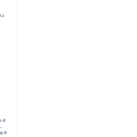
ta
s di
L
,
g di