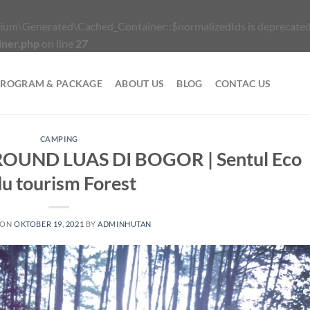
ium\Generated\Cached_Container::$normalizedIds is deprecated
iner.php
on line
27
PROGRAM & PACKAGE
ABOUT US
BLOG
CONTAC US
CAMPING
UND LUAS DI BOGOR | Sentul Eco
u tourism Forest
 ON
OKTOBER 19, 2021
BY
ADMINHUTAN