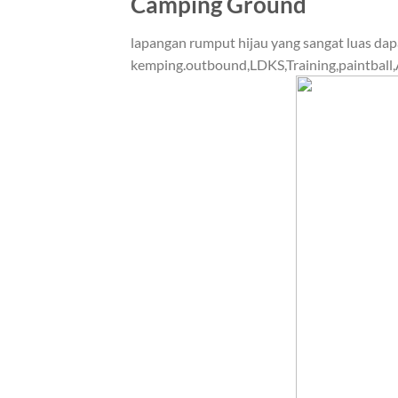
Camping Ground
lapangan rumput hijau yang sangat luas da
kemping.outbound,LDKS,Training,paintball,A