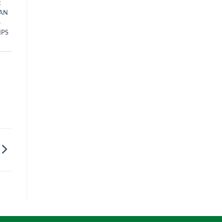
t
AN
S
IPS