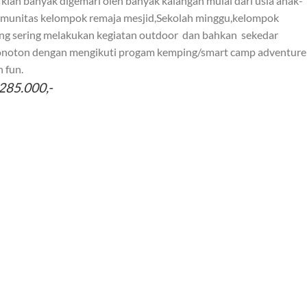
 kian banyak digemari oleh banyak kalangan mulai dari usia anak-
omunitas kelompok remaja mesjid,Sekolah minggu,kelompok
ang sering melakukan kegiatan outdoor
dan bahkan
sekedar
monoton dengan mengikuti progam kemping/smart camp adventure
 fun.
285.000,-