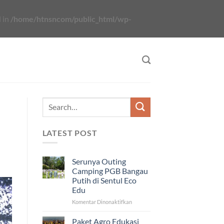
 in
/home/htnsncom/public_html/wp-
LATEST POST
Serunya Outing
Camping PGB Bangau
Putih di Sentul Eco
Edu
pada
Komentar Dinonaktifkan
Serunya
Outing
Paket Agro Edukasi