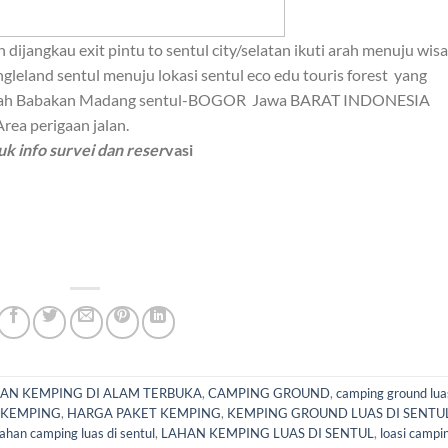
jangkau exit pintu to sentul city/selatan ikuti arah menuju wisa
ungleland sentul menuju lokasi sentul eco edu touris forest
yang
engah Babakan Madang sentul-BOGOR
Jawa BARAT INDONESIA
rea perigaan jalan.
k info survei dan reser
vasi
AN KEMPING DI ALAM TERBUKA
,
CAMPING GROUND
,
camping ground lua
S KEMPING
,
HARGA PAKET KEMPING
,
KEMPING GROUND LUAS DI SENTU
lahan camping luas di sentul
,
LAHAN KEMPING LUAS DI SENTUL
,
loasi campin