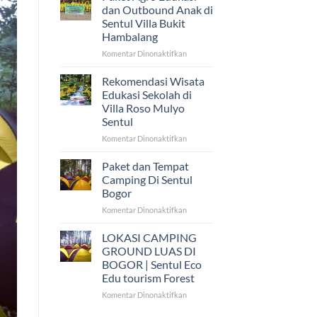
Camping
dan Outbound Anak di
PGB
Sentul Villa Bukit
Bangau
Hambalang
Putih
di
pada
Komentar Dinonaktifkan
Sentul
Paket
Eco
Agro
Rekomendasi Wisata
Edu
Edukasi
Edukasi Sekolah di
dan
Villa Roso Mulyo
Outbound
Sentul
Anak
di
pada
Komentar Dinonaktifkan
Sentul
Rekomendasi
Villa
Wisata
Paket dan Tempat
Bukit
Edukasi
Camping Di Sentul
Hambalang
Sekolah
Bogor
di
pada
Komentar Dinonaktifkan
Villa
Paket
Roso
dan
Mulyo
LOKASI CAMPING
Tempat
Sentul
GROUND LUAS DI
Camping
BOGOR | Sentul Eco
Di
Edu tourism Forest
Sentul
Bogor
pada
Komentar Dinonaktifkan
LOKASI