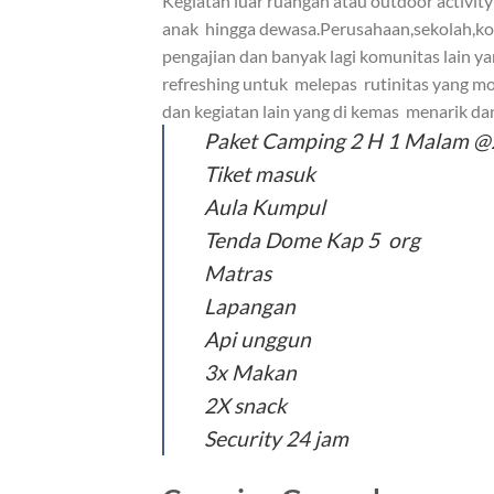
Kegiatan luar ruangan atau outdoor activity
anak
hingga dewasa.Perusahaan,sekolah,k
pengajian dan banyak lagi komunitas lain y
refreshing untuk
melepas
rutinitas yang 
dan kegiatan lain yang di kemas
menarik dan
Paket Camping 2 H 1 Malam @
Tiket masuk
Aula Kumpul
Tenda Dome Kap 5 org
Matras
Lapangan
Api unggun
3x Makan
2X snack
Security 24 jam