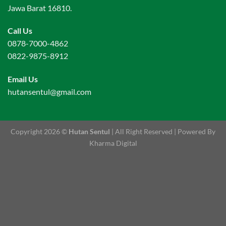
Jawa Barat 16810.
Sentul
Call Us
0878-7000-4862
0822-9875-8912
Email Us
hutansentul@gmail.com
Copyright 2026 ©
Hutan Sentul
| All Right Reserved | Powered By
Kharma Digital