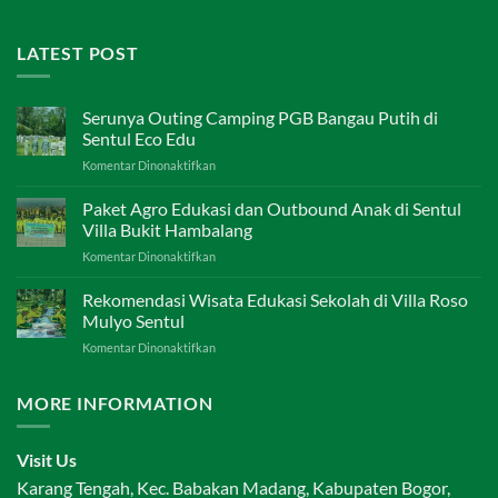
LATEST POST
Serunya Outing Camping PGB Bangau Putih di
Sentul Eco Edu
pada
Komentar Dinonaktifkan
Serunya
Outing
Paket Agro Edukasi dan Outbound Anak di Sentul
Camping
Villa Bukit Hambalang
PGB
pada
Komentar Dinonaktifkan
Bangau
Paket
Putih
Agro
Rekomendasi Wisata Edukasi Sekolah di Villa Roso
di
Edukasi
Sentul
Mulyo Sentul
dan
Eco
pada
Komentar Dinonaktifkan
Outbound
Edu
Rekomendasi
Anak
Wisata
di
MORE INFORMATION
Edukasi
Sentul
Sekolah
Villa
di
Bukit
Visit Us
Villa
Hambalang
Roso
Karang Tengah, Kec. Babakan Madang, Kabupaten Bogor,
Mulyo