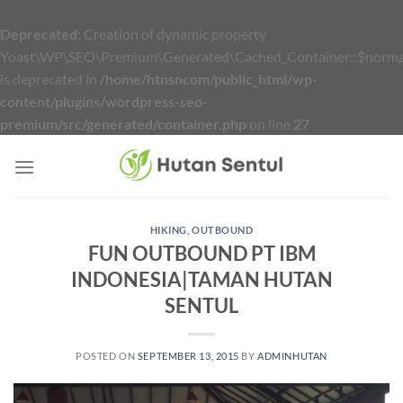
Deprecated
: Creation of dynamic property
Yoast\WP\SEO\Premium\Generated\Cached_Container::$normal
is deprecated in
/home/htnsncom/public_html/wp-
content/plugins/wordpress-seo-
premium/src/generated/container.php
on line
27
Skip
to
content
HIKING
,
OUTBOUND
FUN OUTBOUND PT IBM
INDONESIA|TAMAN HUTAN
SENTUL
POSTED ON
SEPTEMBER 13, 2015
BY
ADMINHUTAN