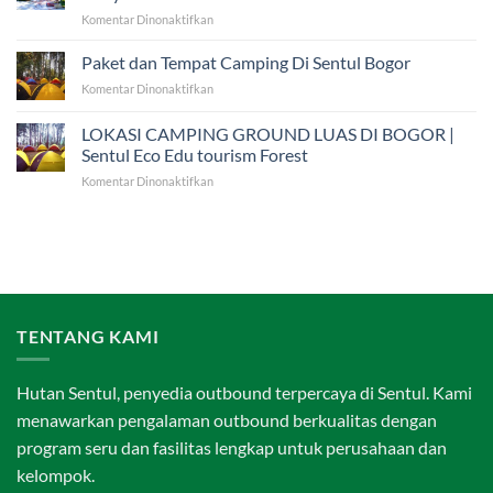
dan
Eco
pada
Komentar Dinonaktifkan
Outbound
Edu
Rekomendasi
Anak
Wisata
Paket dan Tempat Camping Di Sentul Bogor
di
Edukasi
Sentul
pada
Komentar Dinonaktifkan
Sekolah
Villa
Paket
di
Bukit
dan
LOKASI CAMPING GROUND LUAS DI BOGOR |
Villa
Hambalang
Tempat
Roso
Sentul Eco Edu tourism Forest
Camping
Mulyo
pada
Komentar Dinonaktifkan
Di
Sentul
LOKASI
Sentul
CAMPING
Bogor
GROUND
LUAS
DI
BOGOR
|
Sentul
TENTANG KAMI
Eco
Edu
tourism
Hutan Sentul, penyedia outbound terpercaya di Sentul. Kami
Forest
menawarkan pengalaman outbound berkualitas dengan
program seru dan fasilitas lengkap untuk perusahaan dan
kelompok.