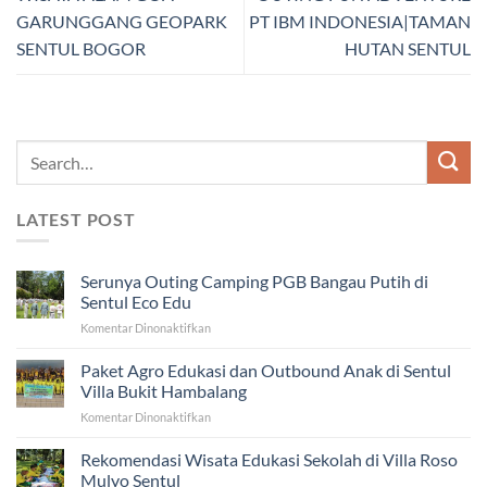
GARUNGGANG GEOPARK
PT IBM INDONESIA|TAMAN
SENTUL BOGOR
HUTAN SENTUL
LATEST POST
Serunya Outing Camping PGB Bangau Putih di
Sentul Eco Edu
pada
Komentar Dinonaktifkan
Serunya
Outing
Paket Agro Edukasi dan Outbound Anak di Sentul
Camping
Villa Bukit Hambalang
PGB
pada
Komentar Dinonaktifkan
Bangau
Paket
Putih
Agro
Rekomendasi Wisata Edukasi Sekolah di Villa Roso
di
Edukasi
Sentul
Mulyo Sentul