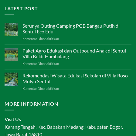
LATEST POST
Serunya Outing Camping PGB Bangau Putih di
Sentul Eco Edu
pada
Komentar Dinonaktifkan
Serunya
Outing
Paket Agro Edukasi dan Outbound Anak di Sentul
Camping
Villa Bukit Hambalang
PGB
pada
Komentar Dinonaktifkan
Bangau
Paket
Putih
Agro
Rekomendasi Wisata Edukasi Sekolah di Villa Roso
di
Edukasi
Sentul
Mulyo Sentul
dan
Eco
pada
Komentar Dinonaktifkan
Outbound
Edu
Rekomendasi
Anak
Wisata
di
MORE INFORMATION
Edukasi
Sentul
Sekolah
Villa
di
Bukit
Visit Us
Villa
Hambalang
Roso
Karang Tengah, Kec. Babakan Madang, Kabupaten Bogor,
Mulyo
Jawa Barat 16810.
Sentul