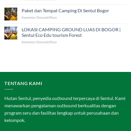
Edu
Rekomendasi
Anak
Wisata
Paket dan Tempat Camping Di Sentul Bogor
di
Edukasi
Sentul
pada
Komentar Dinonaktifkan
Sekolah
Villa
Paket
di
Bukit
dan
LOKASI CAMPING GROUND LUAS DI BOGOR |
Villa
Hambalang
Tempat
Roso
Sentul Eco Edu tourism Forest
Camping
Mulyo
pada
Komentar Dinonaktifkan
Di
Sentul
LOKASI
Sentul
CAMPING
Bogor
GROUND
LUAS
DI
BOGOR
|
Sentul
TENTANG KAMI
Eco
Edu
tourism
Hutan Sentul, penyedia outbound terpercaya di Sentul. Kami
Forest
menawarkan pengalaman outbound berkualitas dengan
program seru dan fasilitas lengkap untuk perusahaan dan
kelompok.