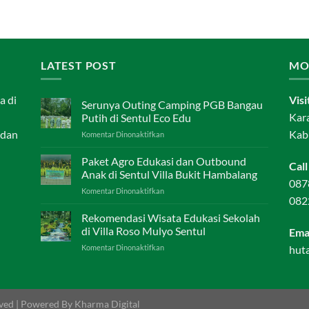
LATEST POST
MO
a di
Visi
Serunya Outing Camping PGB Bangau
Kar
Putih di Sentul Eco Edu
 dan
Kab
pada
Komentar Dinonaktifkan
Serunya
Outing
Paket Agro Edukasi dan Outbound
Call
Camping
Anak di Sentul Villa Bukit Hambalang
PGB
087
pada
Komentar Dinonaktifkan
Bangau
082
Paket
Putih
Agro
Rekomendasi Wisata Edukasi Sekolah
di
Edukasi
Sentul
di Villa Roso Mulyo Sentul
Ema
dan
Eco
pada
hut
Komentar Dinonaktifkan
Outbound
Edu
Rekomendasi
Anak
Wisata
di
Edukasi
Sentul
Sekolah
Villa
rved | Powered By Kharma Digital
di
Bukit