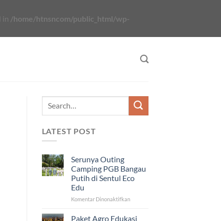
 in
/home/htnsncom/public_html/wp-
LATEST POST
Serunya Outing
Camping PGB Bangau
Putih di Sentul Eco
Edu
pada
Komentar Dinonaktifkan
Serunya
Outing
Paket Agro Edukasi