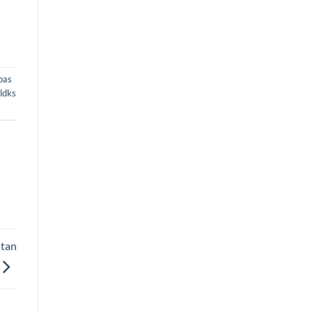
pas
ldks
tan