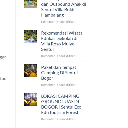
Camping
dan Outbound Anak di
PGB
Sentul Villa Bukit
Bangau
Hambalang
Putih
di
pada
Komentar Dinonaktifkan
Sentul
Paket
Eco
Agro
Rekomendasi Wisata
Edu
Edukasi
Edukasi Sekolah di
dan
Villa Roso Mulyo
Outbound
Sentul
Anak
di
pada
gar
Komentar Dinonaktifkan
Sentul
Rekomendasi
Villa
Wisata
Paket dan Tempat
Bukit
Edukasi
Camping Di Sentul
Hambalang
Sekolah
Bogor
atau
di
pada
Komentar Dinonaktifkan
Villa
Paket
Roso
dan
Mulyo
LOKASI CAMPING
Tempat
Sentul
GROUND LUAS DI
Camping
BOGOR | Sentul Eco
Di
Edu tourism Forest
Sentul
Bogor
pada
Komentar Dinonaktifkan
LOKASI