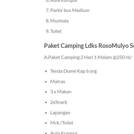
Parkir bus Medium
Mushola
Toilet
Paket Camping Ldks RosoMulyo S
A.Paket Camping 2 Hari 1 Malam @250 rb/ (
Tenda Dome Kap 6 org
Matras
3 x Makan
2xSnack
Lapangan
Mck /Toilet
Aula Kumpul