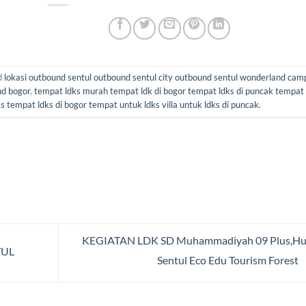
d
lokasi outbound sentul outbound sentul city outbound sentul wonderland cam
nd bogor
,
tempat ldks murah tempat ldk di bogor tempat ldks di puncak tempat 
s tempat ldks di bogor tempat untuk ldks villa untuk ldks di puncak
.
KEGIATAN LDK SD Muhammadiyah 09 Plus,Hu
TUL
Sentul Eco Edu Tourism Forest