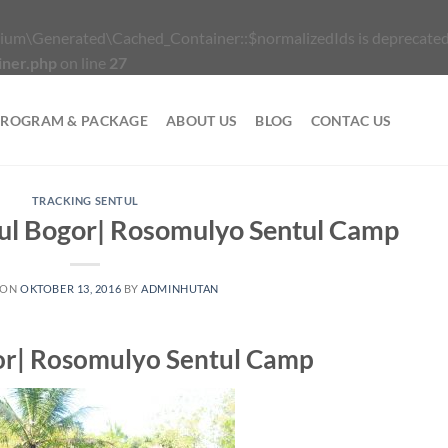
ium\Generated\Cached_Container::$normalizedIds is deprecated
iner.php
on line
27
PROGRAM & PACKAGE
ABOUT US
BLOG
CONTAC US
TRACKING SENTUL
tul Bogor| Rosomulyo Sentul Camp
 ON
OKTOBER 13, 2016
BY
ADMINHUTAN
gor| Rosomulyo Sentul Camp