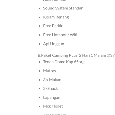
Sound System Standar
Kolam Renang
Free Parkir
Free Hotspot / Wifi
Api Unggun
B.Paket Camping PLus 2 Hari 1 Malam @375 
Tenda Dome Kap 65org
Matras
3 x Makan
2xSnack
Lapangan
Mck /Toilet
Aula Kumpul