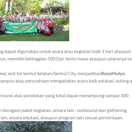
ang dapat digunakan untuk acara atau kegiatan baik 1 hari ataupun
bun, memiliki ketinggian 500 Dpl, tentu hawa ataupun udaranya se
awi, exit tol Sentul Selatan/Sentul City, menjadikan
RosoMulyo
, kampus atau perusahaan mengadakan acara baik edukasi, outing 
g ground atau pondokan yang total dapat menampung sampai 300
 beragam paket kegiatan, antara lain : outbound dan gathering,
eram, wisata edukasi, ataupun program lain sesuai permintaan.