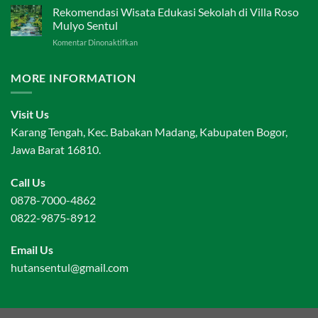
Agro
Rekomendasi Wisata Edukasi Sekolah di Villa Roso
di
Edukasi
Sentul
Mulyo Sentul
dan
Eco
pada
Komentar Dinonaktifkan
Outbound
Edu
Rekomendasi
Anak
Wisata
di
MORE INFORMATION
Edukasi
Sentul
Sekolah
Villa
di
Bukit
Visit Us
Villa
Hambalang
Roso
Karang Tengah, Kec. Babakan Madang, Kabupaten Bogor,
Mulyo
Jawa Barat 16810.
Sentul
Call Us
0878-7000-4862
0822-9875-8912
Email Us
hutansentul@gmail.com