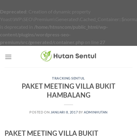
Deprecated
: Creation of dynamic property
Yoast\WP\SEO\Premium\Generated\Cached_Container::$normal
is deprecated in
/home/htnsncom/public_html/wp-
content/plugins/wordpress-seo-
premium/src/generated/container.php
on line
27
Skip
to
content
TRACKING SENTUL
PAKET MEETING VILLA BUKIT
HAMBALANG
POSTED ON
JANUARI 8, 2017
BY
ADMINHUTAN
PAKET MEETING VILLA BUKIT