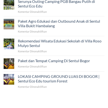
Serunya Outing Camping PGB Bangau Putih di
Sentul Eco Edu
pada
Komentar Dinonaktifkan
Serunya
Outing
Paket Agro Edukasi dan Outbound Anak di Sentul
Camping
Villa Bukit Hambalang
PGB
pada
Komentar Dinonaktifkan
Bangau
Paket
Putih
Agro
Rekomendasi Wisata Edukasi Sekolah di Villa Roso
di
Edukasi
Sentul
Mulyo Sentul
dan
Eco
pada
Komentar Dinonaktifkan
Outbound
Edu
Rekomendasi
Anak
Wisata
Paket dan Tempat Camping Di Sentul Bogor
di
Edukasi
Sentul
pada
Komentar Dinonaktifkan
Sekolah
Villa
Paket
di
Bukit
dan
LOKASI CAMPING GROUND LUAS DI BOGOR |
Villa
Hambalang
Tempat
Roso
Sentul Eco Edu tourism Forest
Camping
Mulyo
pada
Komentar Dinonaktifkan
Di
Sentul
LOKASI
Sentul
CAMPING
Bogor
GROUND
LUAS
DI