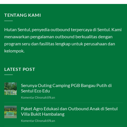
BOGOR
|
Sentul
TENTANG KAMI
Eco
Edu
tourism
Hutan Sentul, penyedia outbound terpercaya di Sentul. Kami
Forest
menawarkan pengalaman outbound berkualitas dengan
program seru dan fasilitas lengkap untuk perusahaan dan
kelompok.
LATEST POST
Serunya Outing Camping PGB Bangau Putih di
Sentul Eco Edu
pada
Komentar Dinonaktifkan
Serunya
Outing
Paket Agro Edukasi dan Outbound Anak di Sentul
Camping
Villa Bukit Hambalang
PGB
pada
Komentar Dinonaktifkan
Bangau
Paket
Putih