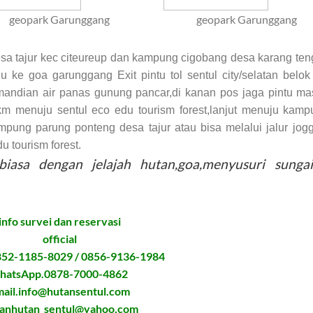
geopark Garunggang
geopark Garunggang
Desa tajur kec citeureup dan kampung cigobang desa karang te
e goa garunggang Exit pintu tol sentul city/selatan belok 
emandian air panas gunung pancar,di kanan pos jaga pintu m
 km menuju sentul eco edu tourism forest,lanjut menuju kam
pung parung ponteng desa tajur atau bisa melalui jalur jog
u tourism forest.
iasa dengan jelajah hutan,goa,menyusuri sungai
info survei dan reservasi
official
52-1185-8029 / 0856-9136-1984
hatsApp.0878-7000-4862
ail.info@hutansentul.com
anhutan_sentul@yahoo,com