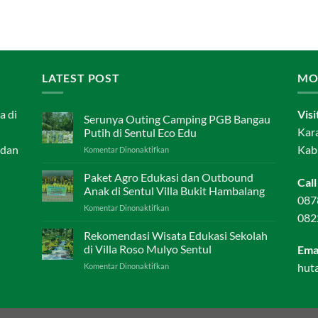
LATEST POST
MO
a di
Visi
Serunya Outing Camping PGB Bangau
Kar
Putih di Sentul Eco Edu
 dan
Kab
pada
Komentar Dinonaktifkan
Serunya
Outing
Paket Agro Edukasi dan Outbound
Call
Camping
Anak di Sentul Villa Bukit Hambalang
PGB
087
pada
Komentar Dinonaktifkan
Bangau
082
Paket
Putih
Agro
Rekomendasi Wisata Edukasi Sekolah
di
Edukasi
Sentul
di Villa Roso Mulyo Sentul
Ema
dan
Eco
pada
hut
Komentar Dinonaktifkan
Outbound
Edu
Rekomendasi
Anak
Wisata
di
Edukasi
Sentul
Sekolah
Villa