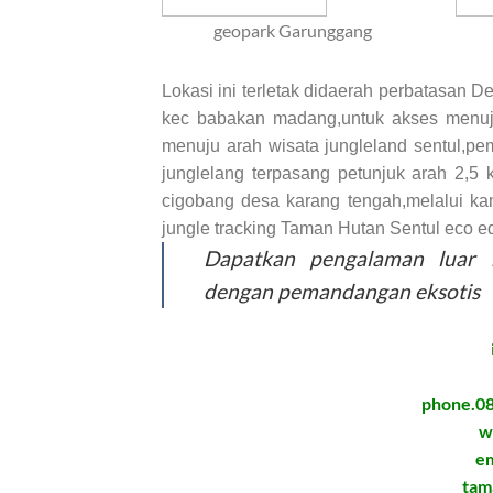
geopark Garunggang
Lokasi ini terletak didaerah perbatasan 
kec babakan madang,untuk akses menuju k
menuju arah wisata jungleland sentul,p
junglelang terpasang petunjuk arah 2,5
cigobang desa karang tengah,melalui kam
jungle tracking Taman Hutan Sentul eco ed
Dapatkan pengalaman luar b
dengan pemandangan eksotis
phone.08
w
em
tam