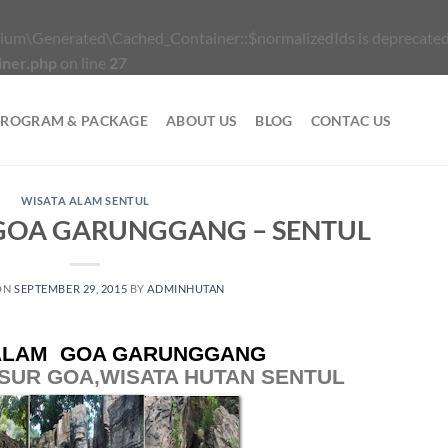
ium\Generated\Cached_Container::$normalizedIds is deprecated
iner.php
on line
27
PROGRAM & PACKAGE
ABOUT US
BLOG
CONTAC US
WISATA ALAM SENTUL
GOA GARUNGGANG – SENTUL
ON
SEPTEMBER 29, 2015
BY
ADMINHUTAN
 ALAM GOA GARUNGGANG
USUR GOA,WISATA HUTAN SENTUL