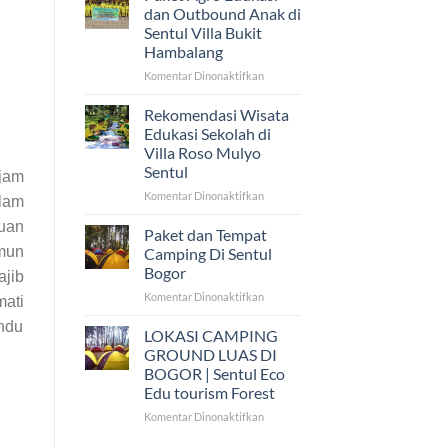
Camping
dan Outbound Anak di
PGB
Sentul Villa Bukit
Bangau
Hambalang
Putih
di
pada
Komentar Dinonaktifkan
Sentul
Paket
Eco
Agro
Rekomendasi Wisata
Edu
Edukasi
Edukasi Sekolah di
dan
Villa Roso Mulyo
Outbound
Sentul
 jam
Anak
di
pada
Komentar Dinonaktifkan
alam
Sentul
Rekomendasi
uan
Villa
Wisata
Paket dan Tempat
Bukit
Edukasi
amun
Camping Di Sentul
Hambalang
Sekolah
Bogor
ajib
di
pada
Komentar Dinonaktifkan
Villa
mati
Paket
Roso
ndu
dan
Mulyo
LOKASI CAMPING
Tempat
Sentul
GROUND LUAS DI
Camping
BOGOR | Sentul Eco
Di
Edu tourism Forest
Sentul
Bogor
pada
Komentar Dinonaktifkan
LOKASI