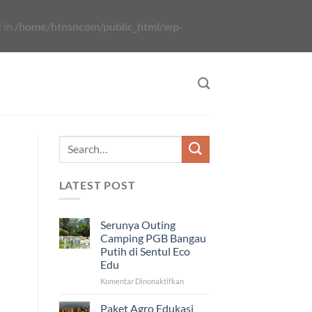
 in
/home/htnsncom/public_html/wp-
LATEST POST
Serunya Outing
Camping PGB Bangau
Putih di Sentul Eco
Edu
pada
Komentar Dinonaktifkan
Serunya
Outing
Paket Agro Edukasi